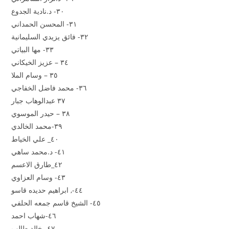
٣٠- د.نادية الجدوع
٣١- المحسن الحمداني
٣٢- فائق يزيدي السليمانية
٣٣- مها البياتي
٣٤ – عزيز الخيكاني
٣٥ – وسام الملا
٣٦- محمد فاضل الخفاجي
٣٧ عبدالوهاب جبار
٣٨ – حيدر الموسوي
٣٩-محمد الخالدي
٤٠_ علي الخياط
٤١- د.محمد ساهي
٤٢_طارق الاعسم
٤٣- وسام العزاوي
٤٤-, ابراهيم حديده قاسو
٤٥- الشيخ قاسم جمعه الحلفي
٤٦-شهاب احمد
٤٧- خالد طالب