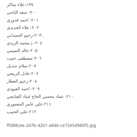
١٩٩-علاء شاكر
٢٠٠- سعد التاجي
٢٠١- احمد قدوري
٢٠٢- علاء الحديدي
٢٠٣-رحيم الحمداني..
٢٠٤- د.محمد الزيدي
٢٠٥-خالد التميمي
٢٠٦-مصطفى حبيب
٢٠٧-سلام جنديل
٢٠٧-عادل الربيعي
٢٠٨-رحيم العطار
٢٠٩- احمد العبودي
٢١٠- عماد محسن الحاج عماد العبايجي
٢١١-علي عامر المعموري
٢١٢-علي الحبيب
ffd88cee-247b-4261-a846-ce72e54980f5.jpg