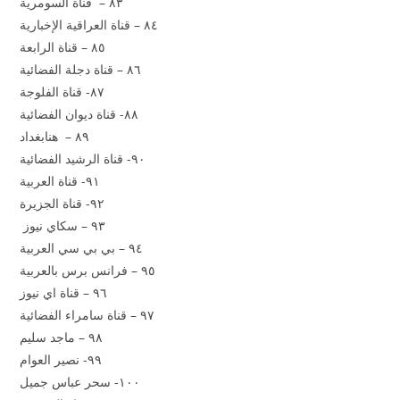
٨٣ – قناة السومرية
٨٤ – قناة العراقية الإخبارية
٨٥ – قناة الرابعة
٨٦ – قناة دجلة الفضائية
٨٧- قناة الفلوجة
٨٨- قناة ديوان الفضائية
٨٩ – هنابغداد
٩٠- قناة الرشيد الفضائية
٩١- قناة العربية
٩٢- قناة الجزيرة
٩٣ – سكاي نيوز
٩٤ – بي بي سي العربية
٩٥ – فرانس برس بالعربية
٩٦ – قناة اي نيوز
٩٧ – قناة سامراء الفضائية
٩٨ – ماجد سليم
٩٩- نصير العوام
١٠٠- سحر عباس جميل