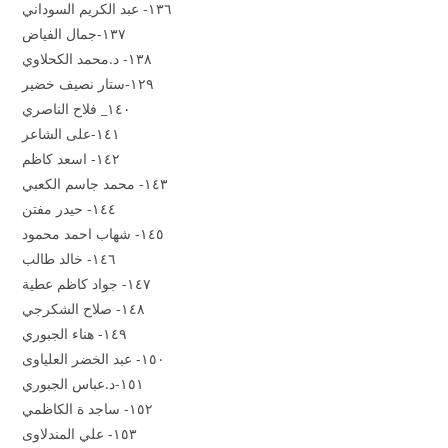
١٣٦- عبد الكريم السوداني
١٣٧-جمال الفياض
١٣٨- د.محمد الكحلاوي
١٢٩-ستار نصيف خضير
١٤٠_ فلاح الناصري
١٤١-على الشاعر
١٤٢- اسعد كاظم
١٤٣- محمد جاسم الكعبي
١٤٤- حيدر مفتن
١٤٥- شهاب احمد محمود
١٤٦- خالد طالب
١٤٧- جواد كاظم عطية
١٤٨- صلاح الشكرجي
١٤٩- هناء الجبوري
١٥٠- عبد الخضر العلياوى
١٥١-د.عباس الجبوري
١٥٢- ساجد ة الكاظمي
١٥٣- علي المندلاوى