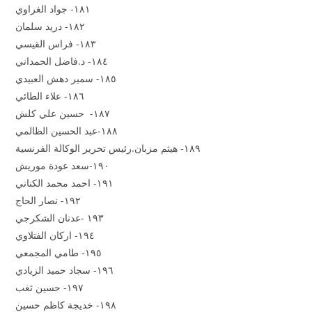
١٨١- جواد الغراوي
١٨٢- دريد سلمان
١٨٣- فراس القيسي
١٨٤- د.فاضل الحمداني
١٨٥- سمير دهش العبيدي
١٨٦- علاء الطائي
١٨٧- حسين علي كلش
١٨٨-عبد الحسين الظالمي
١٨٩- هيثم مزبان.رئيس تحرير الوكالة الفرنسية
١٩٠-سعد عودة موريش
١٩١- احمد محمد الكناني
١٩٢- نصار الحاج
١٩٣ -عدنان الشكرجي
١٩٤- اركان الفتلاوي
١٩٥- طامي المجمعي
١٩٦- سجاد حميد الزيادي
١٩٧- حسين ثغب
١٩٨- خديجة كاظم حسين