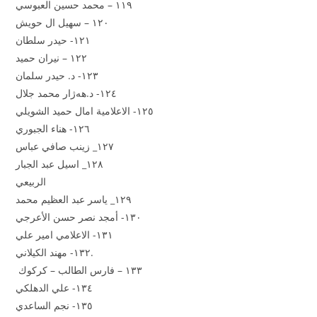
١١٩ – محمد حسين العبوسي
١٢٠ – سهيل ال حويش
١٢١- حيدر سلطان
١٢٢ – نيران حميد
١٢٣- د. حيدر سلمان
١٢٤- د.هەژار محمد جلال
١٢٥- الاعلامية امال حميد الشويلي
١٢٦- هناء الجبوري
١٢٧_ زينب صافي عباس
١٢٨_ اسيل عبد الجبار
الربيعي
١٢٩_ ياسر عبد العظيم محمد
١٣٠- أمجد نصر حسن الأعرجي
١٣١- الاعلامي امير علي
١٣٢- مهند الكيلاني.
١٣٣ – فارس الطالب – كركوك
١٣٤- علي الدهلكي
١٣٥- نجم الساعدي