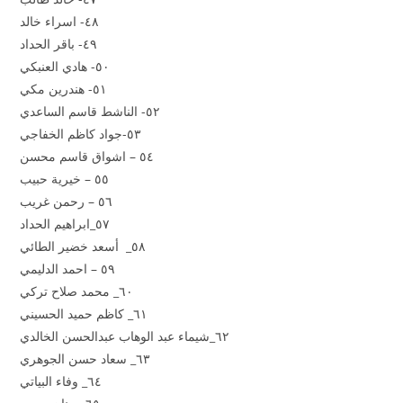
٤٨- اسراء خالد
٤٩- باقر الحداد
٥٠- هادي العنبكي
٥١- هندرين مكي
٥٢- الناشط قاسم الساعدي
٥٣-جواد كاظم الخفاجي
٥٤ – اشواق قاسم محسن
٥٥ – خيرية حبيب
٥٦ – رحمن غريب
٥٧_ابراهيم الحداد
٥٨_ أسعد خضير الطائي
٥٩ – احمد الدليمي
٦٠_ محمد صلاح تركي
٦١_ كاظم حميد الحسيني
٦٢_شيماء عبد الوهاب عبدالحسن الخالدي
٦٣_ سعاد حسن الجوهري
٦٤_ وفاء البياتي