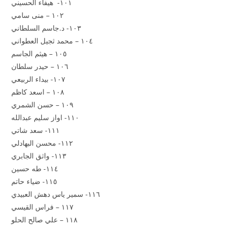
١٠١- هيفاء الحسيني
١٠٢ – منى سامي
١٠٣- د.جاسم السلطاني
١٠٤ – محمد ثجيل العطواني
١٠٥ – هيثم الجاسم
١٠٦ – حيدر سلطان
١٠٧- بيداء الربيعي
١٠٨ – اسعد كاظم
١٠٩ – حسن الشمري
١١٠- اواز سليم عبدالله
١١١- سعد شاتي
١١٢- محسن البهادلي
١١٣- واثق الجابري
١١٤- طه حسين
١١٥- ضياء حاتم
١١٦- سمير ياس دهش العبيدي
١١٧ – فراس القيسي
١١٨ – علي صالح الحلو