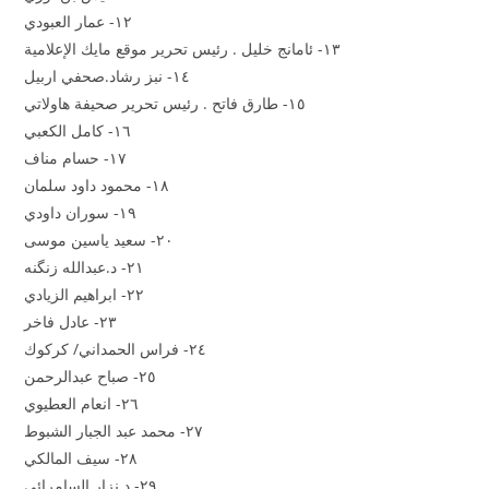
١٢- عمار العبودي
١٣- ئامانج خليل . رئيس تحرير موقع مايك الإعلامية
١٤- نبز رشاد.صحفي اربيل
١٥- طارق فاتح . رئيس تحرير صحيفة هاولاتي
١٦- كامل الكعبي
١٧- حسام مناف
١٨- محمود داود سلمان
١٩- سوران داودي
٢٠- سعيد ياسين موسى
٢١- د.عبدالله زنگنه
٢٢- ابراهيم الزيادي
٢٣- عادل فاخر
٢٤- فراس الحمداني/ كركوك
٢٥- صباح عبدالرحمن
٢٦- انعام العطيوي
٢٧- محمد عبد الجبار الشبوط
٢٨- سيف المالكي
٢٩- د.نزار السامرائي