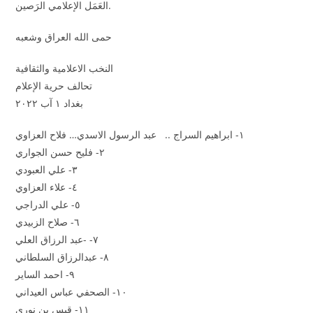
العَمَل الإعلامي الرَصين.
حمى الله العراق وشعبه
النخب الاعلامية والثقافية
تحالف حرية الإعلام
بغداد ١ آب ٢٠٢٢
١- ابراهيم السراج .. عبد الرسول الاسدي… فلاح العزاوي
٢- فليح حسن الجواري
٣- علي العبودي
٤- علاء العزاوي
٥- علي الدراجي
٦- صلاح الزبيدي
٧- -عبد الرزاق العلي
٨- عبدالرزاق السلطاني
٩- احمد الساير
١٠- الصحفي عباس العيداني
١١- قيس بن نوري