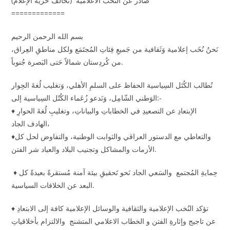
صادر عن النخب الاعلامية (تحالف حرية الإعلام)
=============
بسم الله الرحمن الرحيم
نَحنُ نُخَب إعلامية وَثَقافية من جَميعِ فِئاتِ المُجتَمَع ولكل مناطقِ العِراق،
من كُردِستان شمالاً حَتى البَصرة جُنوباً.
نُطالب الكُتَل السِياسية الحفاظ على السلمِ الأهلي، وَتغليب لُغةَ الحِوار
الوَطني الشّامِل، وَنَدعو زُعَماء الكُتّل السِياسية إلى:-
♦️ الإبتعادِ عن التصعيدِ في الخطاباتِ والبياناتِ، وتغليبِ لُغةَ الحوارِ
الهادف الجاد،
♦️والتعاطي مع الدستور العراقي والثوابت الوطنية، والتفاوض لحل كل
الأزمات والمشاكل وتجنيب البلاد والعباد شر الفتن.
♦️ حِمايةِ المُجتمع والسَعي الجاد نَحو تَحقيقِ بيئة آمنة مُستقرةً بعيدةً كل
البعد عن الخلافات السياسية.
♦️ تؤكد النُخب الإعلامية والثقافية والوسائل الإعلامية كافة إلى الابتعادِ
عن تاجيج وإثارةِ الفتن و الخطاب الاعلامي المتشنج والالتزام بأخلاقياتِ