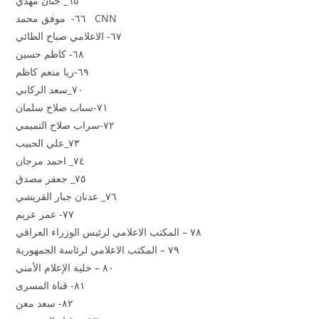
٦٥_ حنان مهدي
٦٦- موفق محمد CNN
٦٧- الاعلامي صباح الطائي
٦٨- كاظم حسين
٦٩-ريا منعم كاظم
٧٠_سعد الركابي
٧١-سىاب صلاح سلمان
٧٢-سراب صلاح التميمي
٧٣_علي الحبيب
٧٤_ احمد مرجان
٧٥_ جعفر مصدق
٧٦_ عدنان جبار القريشي
٧٧- عمر عريم
٧٨ – المكتب الاعلامي لرئيس الوزراء العراقي
٧٩ – المكتب الاعلامي لرئاسة الجمهورية
٨٠ – خلية الإعلام الأمني
٨١- قناة المسرى
٨٢- سعد معن