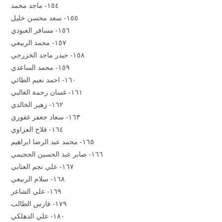
١٥٤- ماجد محمد
١٥٥- سعد محسن خليل
١٥٦- مسافر العبودي
١٥٧- محمد الربيعي
١٥٨- حيدر ماجد الخزرجي
١٥٩- محمد الساعدي
١٦٠- احمد نعيم الطائي
١٦١- غسان رحمة الغالبي
١٦٢- زهير الخالدي
١٦٣- سعاد جعفر غفوري
١٦٤- فلاح العزاوي
١٦٥- محمد عبد الرضا ابراهيم
١٦٦- صابر عبد الحسين الحجيمي
١٦٧- علي نجم العتابي
١٦٨- سلام الربيعي
١٦٩- علي الشاعر
١٧٩- فارس الطالب
١٨٠- علي الدهلكي