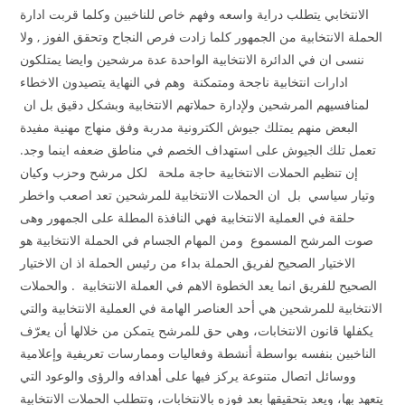
الانتخابي يتطلب دراية واسعه وفهم خاص للناخبين وكلما قربت ادارة
الحملة الانتخابية من الجمهور كلما زادت فرص النجاح وتحقق الفوز , ولا
ننسى ان في الدائرة الانتخابية الواحدة عدة مرشحين وايضا يمتلكون
ادارات انتخابية ناجحة ومتمكنة وهم في النهاية يتصيدون الاخطاء
لمنافسيهم المرشحين ولإدارة حملاتهم الانتخابية وبشكل دقيق بل ان
البعض منهم يمتلك جيوش الكترونية مدربة وفق منهاج مهنية مفيدة
تعمل تلك الجيوش على استهداف الخصم في مناطق ضعفه اينما وجد.
إن تنظيم الحملات الانتخابية حاجة ملحة لكل مرشح وحزب وكيان
وتيار سياسي بل ان الحملات الانتخابية للمرشحين تعد اصعب واخطر
حلقة في العملية الانتخابية فهي النافذة المطلة على الجمهور وهى
صوت المرشح المسموع ومن المهام الجسام في الحملة الانتخابية هو
الاختيار الصحيح لفريق الحملة بداء من رئيس الحملة اذ ان الاختيار
الصحيح للفريق انما يعد الخطوة الاهم في العملة الانتخابية . والحملات
الانتخابية للمرشحين هي أحد العناصر الهامة في العملية الانتخابية والتي
يكفلها قانون الانتخابات، وهي حق للمرشح يتمكن من خلالها أن يعرّف
الناخبين بنفسه بواسطة أنشطة وفعاليات وممارسات تعريفية وإعلامية
ووسائل اتصال متنوعة يركز فيها على أهدافه والرؤى والوعود التي
يتعهد بها، ويعد بتحقيقها بعد فوزه بالانتخابات، وتتطلب الحملات الانتخابية