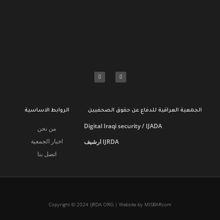
الجمعية العراقية للدفاع عن حقوق الصحفيين
الروابط الاساسية
Digital Iraqi security / IJADA
من نحن
اخبار الجمعية
ارشيف IJRDA
اتصل بنا
Copyright © 2024 IJRDA ORG | Website by MISBARcom