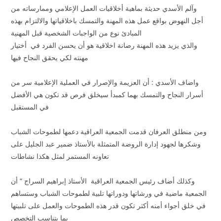
وآلم الأسدي حديثة بماهية أخلاقيات العمل الإعلامي وممارساته من
أجل النهوض بواقع عمل هذه المهنة والتمسك باخلاقياتها والالتزام بهذه
المبادئ نوع من الواجبات الشخصية قبل المهنية
والذي يزيد هذه المهنة رصانة اخلاقية هو أن يحسن الفرد في أختيار
مهنته لكي يحقق النجاح فيها
واضاف الأسدي : أن العزيمة والإصرار في العملية الإعلامية سر من
أسرار النجاح والتمسك بهما كمبدأ سيخلق فرص قد تكون هي الأفضل
في المستقبل
ومن منطلق العرفان قدمت الجمعية العراقية دعمها لطموحات الشباب
وشكرها لجهود إدارة الروضة المتمثلة بالأستاذ ضمير عبد الجليل على
تعاونه المستمر لمثل هكذا نشاطات
وكذلك أضاف رئيس الجمعية العراقية الأستاذ إبراهيم السراج “ أن
الجمعية ماضية في ورشاتها ودوراتها تلبية لطموحات الشباب وستساهم
في خلق أجواء أمنه أكثر تكون قدر هذه الطموحات والعمل على تلبيتها
بما يتناسب التخصص