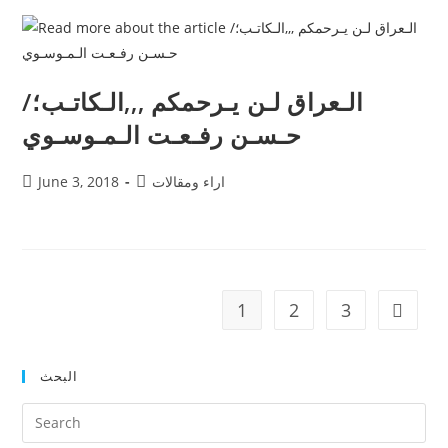
الـعراق لـن يـرحمكم ,,,الـكاتـب؛/
حـسـن رفـعـت الـمـوسـوي
اراء ومقالات
June 3, 2018
1
2
3
البحث