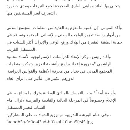
يتحلى بها القائد وماهي الطرق الصحيحة لجمع التبرعات ومدى خطورة
التصرف لغير المستحقين منها ،
وأكد التميمي "إن أهمية ما تقوم به العديد من منظمات المجتمع المدني
من أدوار رئيسة تعزيز الواجب الوطني والإنساني للمجتمع وتساعد في
حماية الطبقة الفقيرة من الهلاك ورفع الوعي والإدراك أكثر للشباب في
المستقبل القريب ،
وأفاد رئيس مركز الإتحاد للدراسات الإستراتيجية الأستاذ محمود
الهاشمي "بضرورة إعداد برامج وأنشطة لتعزيز وتمكين منظمات
المجتمع المدني في بغداد من معرفة الأنظمة والقوانين العراقية
لدورهم الكبير في التأثير على الرأي العام
وأوضح أيضاً " يجب التمسك بالمبادئ الوطنية وترك ما يشاع به في
الإعلام وخصوصاً في المرحلة الحالية والقادمة والفرصة لاتزال أمام
الشباب لتغيير المستقبل
وفي ختام الورشة التدريبية تم توزيع الشهادات على المشاركين .
faebdb5a-0c0e-43ad-bf0c-ab10bda5fe45.jpg