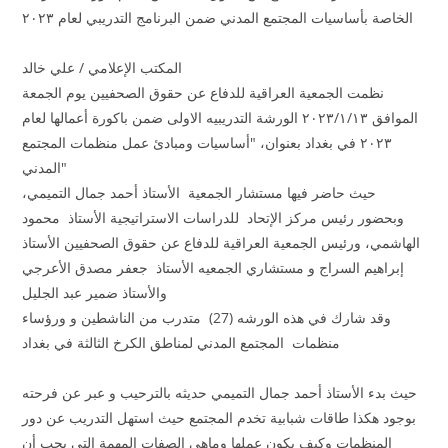
الخاصة بأساسيات المجتمع المدني ضمن البرنامج التدريبي لعام ٢٠٢٣
المكتب الإعلامي / علي خالد
نظمت الجمعية العراقية للدفاع عن حقوق الصحفيين يوم الجمعة
الموافق ٢٠٢٣/١/١٣ الورشة التدريبيه الاولى ضمن باكورة أعمالها لعام
٢٠٢٣ في بغداد بعنوان، "أساسيات ومبادئ عمل منظمات المجتمع
المدني"
حيث حاضر فيها مستشار الجمعية الأستاذ أحمد جمال التميمي،
وبحضور رئيس مركز الإتحاد للدراسات الاستراتيجية الأستاذ محمود
الهاشمي، ورئيس الجمعية العراقية للدفاع عن حقوق الصحفيين الأستاذ
إبراهيم السراج و مستشاري الجمعيه الأستاذ جعفر مصدق الأعرجي
والأستاذ ضمير عبد الجليل
وقد شارك في هذه الورشه (27) متدرب من الناشطين و ورؤساء
منظمات المجتمع المدني لمناطق الكرخ الثالثة في بغداد
حيث بدء الأستاذ أحمد جمال التميمي حديثه بالترحيب و عبر عن فرحته
بوجود هكذا طاقات شبابية تخدم المجتمع حيث استهل التدريب عن دور
المنظمات وكيف يكون عملها وماهي الصفات المهمة التي يجب أن