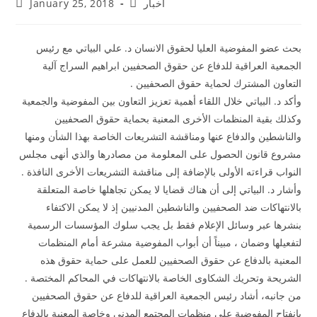
أخبار
January 25, 2018
بحث عضو المفوضية العليا لحقوق الانسان د. علي البياتي مع رئيس
الجمعية العراقية للدفاع عن حقوق الصحفيين ابراهيم السراج آلية
التعاون المشترك لحماية حقوق الصحفيين .
وأكد د. البياتي خلال اللقاء أهمية تعزيز التعاون بين المفوضية والجمعية
وكذلك بقية المنظمات الأخرى المعنية بحماية حقوق الصحفيين
والناشطين والدفاع عنها ومناقشة التشريعات الخاصة بهذا الشأن ومنها
مشروع قانون الحصول على المعلومة من مصادرها والذي أنهى مجلس
النواب قراءته الأولى بالإضافة إلى مناقشة التشريعات الأخرى النافذة .
وأشار د. البياتي إلى أن هناك قضايا لا يمكن تجاهلها خاصة المتعلقة
بالانتهاكات ضد الصحفيين والناشطين المدنيين إذ لا يمكن الاكتفاء
بنشرها عبر وسائل الإعلام فقط بل يجب سلوك المؤسسات الرسمية
لتفعيلها وضمان ، مبيناً أن أبواب المفوضية مشرعة أمام المنظمات
المعنية بالدفاع عن حقوق الصحفيين للعمل على حماية حقوق هذه
الشريحة وتحريك الشكاوى الخاصة بالانتهاكات في المحاكم المختصة .
من جانبه، أشاد رئيس الجمعية العراقية للدفاع عن حقوق الصحفيين
بانفتاح المفوضية على منظمات المجتمع المدني وخاصة المعنية بالدفاع