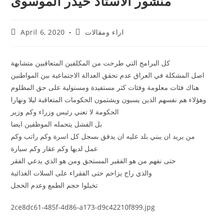
منشور الاستاذ حيدر الموسوى
اراء ومقالات
April 6, 2020
كل البرامج التي طرحت من المكلفين المتعاقبين متشابهة
اصل المشكلة في العراق عدم تحقق العدالة الاجتماعية بين المواطنين
هناك فئات معلومة وفئات كثر مستفيدة ومستولية على حق المظلوم
وهؤلاء هم نفسهم الذين يسبون ويشتمون الحكومات المتعاقبة ليلا ونهارا
الحكومة لا تعني رئيس وزراء وكم وزير
بل الفشل يتحمله الموظفين ايضا
من يريد ان يبني بلد عليه ان يدقق بسجل كل اسرة وكم راتب وكم
عمل لديها وكم عقار وكم سيارة
حتى نفهم من هو الفقير المستحق ومن هو الذي يدعي الفقر
والذي راح يزاحم حتى الفقراء على السلات الغذائية
تخيلوا حجم الطمع وعدم الخجل
2ce8dc61-485f-4d86-a173-d9c42210f899.jpg